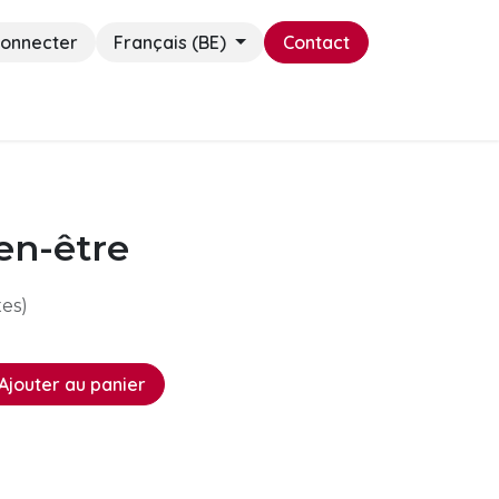
connecter
Français (BE)
Contact
Cadeaux
ien-être
xes)
Ajouter au panier