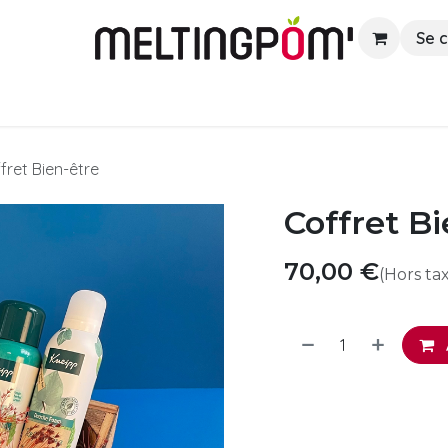
Se 
euners
Lunchs
Apéros
Boissons
fret Bien-être
Coffret B
70,00
€
(Hors ta