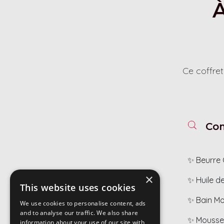
À
Ce coffret
Com
✨ Beurre
×
✨ Huile de
This website uses cookies
✨ Bain Mo
We use cookies to personalise content, ads
and to analyse our traffic. We also share
✨ Mousse 
information about your use of our site with