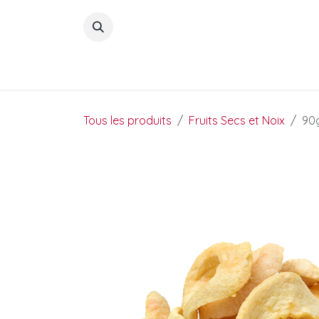
Se rendre au contenu
Fruits
Snacks
Petits Déj
Tous les produits
Fruits Secs et Noix
90