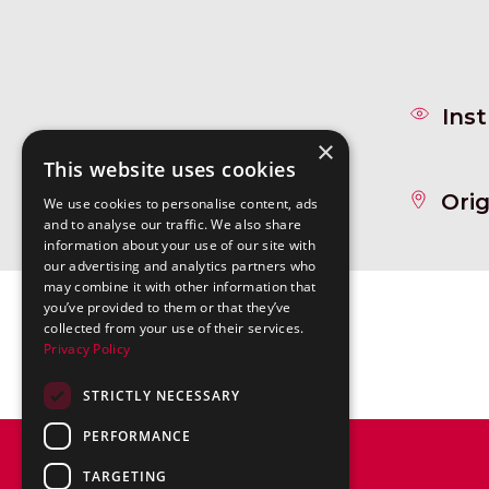
Instr
×
This website uses cookies
Origi
We use cookies to personalise content, ads
and to analyse our traffic. We also share
information about your use of our site with
our advertising and analytics partners who
may combine it with other information that
you’ve provided to them or that they’ve
I
collected from your use of their services.
Privacy Policy
STRICTLY NECESSARY
PERFORMANCE
TARGETING
MeltingPom'