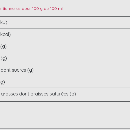
ritionnelles pour 100 g ou 100 ml
(kJ)
(kcal)
 (g)
 (g)
 dont sucres (g)
(g)
 grasses dont graisses saturées (g)