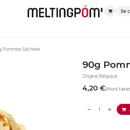
Se 
euners
Lunchs
Apéros
Boissons
g Pommes Séchées
90g Pomm
Origine Belgique.
4,20
€
(Hors taxe