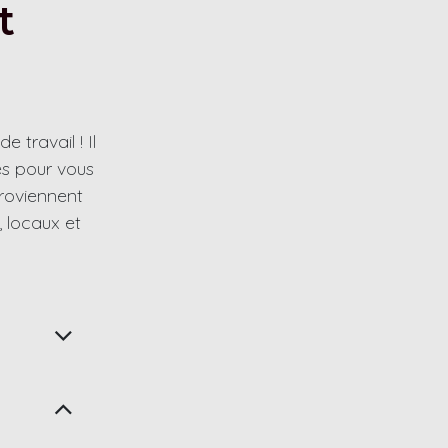
t
 travail ! Il
es pour vous
proviennent
, locaux et