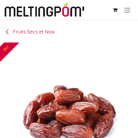
Se rendre au contenu
Fruits Secs et Noix
Bio